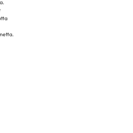
a.
t
utta
netta.