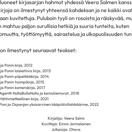
uoneet kirjasarjan hahmot yhdessä Veera Salmen kanss
irjoja on ilmestynyt yhteensä kahdeksan ja ne kaikki ova
aan kuvitettuja. Puluboin tyyli on rosoista ja räiskyvää, m
n mahtuu paljon surullisia hetkiä ja suuria tunteita, kuten
muutta, työttömyyttä, sairastelua ja ulkopuolisuuden tun
 on ilmestynyt seuraavat teokset:
ja Ponin kirja, 2012
ja Ponin loisketiivis kirja, 2013
ja Ponin pöpelikkökirja, 2014
ja Ponin tsompikirja, 2015
 ja Ponin komerokirja, 2017
 Agentti NollaBullaNolla ja kamukiemurat, 2018
tähtimietteellinen kirja, 2021
 Poni ja Ospanjan yksisarvinen kääpiötulilohikäärme, 2022
Kirjailija: Veera Salmi
Kuvittaja: Emmi Jormalainen
Julkaisija: Otava