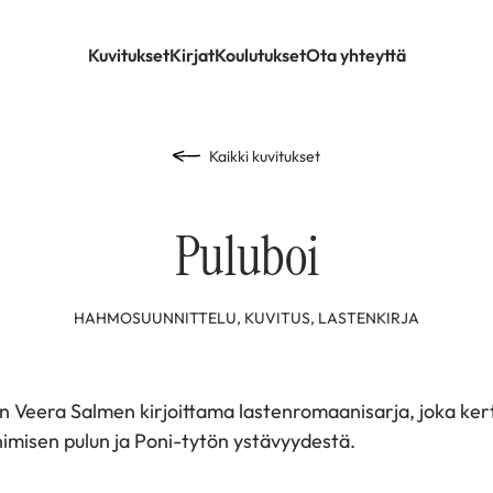
Kuvitukset
Kirjat
Koulutukset
Ota yhteyttä
Kaikki kuvitukset
Puluboi
HAHMOSUUNNITTELU, KUVITUS, LASTENKIRJA
on Veera Salmen kirjoittama lastenromaanisarja, joka ker
nimisen pulun ja Poni-tytön ystävyydestä.